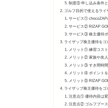
制度⑤ 申し込み条件
ゴルフ目的で使えるライ
サービス① chocoZ
サービス② RIZAP GO
サービス③ 株主優待
ライザップ株主優待をゴ
メリット① 練習コス
メリット② 家族や友
メリット③ すき間時
メリット④ ポイント
メリット⑤ RIZAP 
ライザップ株主優待をゴ
注意点① 優待内容は
注意点② ゴルフブー