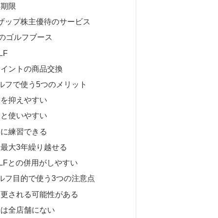
と期限
ザップ株主優待のサービス
APのゴルフブース
LF
ポイントの商品交換
ルフで使う5つのメリット
トを抑えやすい
人と使いやすい
間に練習できる
を最大3年繰り越せる
GOLFとの併用がしやすい
ルフ目的で使う3つの注意点
変更される可能性がある
スは全店舗にない