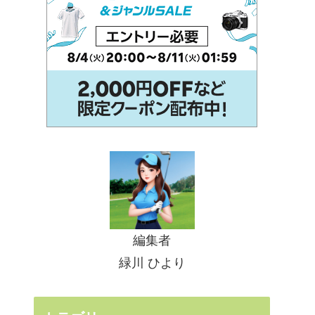
編集者
緑川 ひより