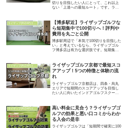
切りを目指したい人にとって、これ以上
ない「上達への最短ルート」です。ライ
ザップゴルフは高すぎる？要点まとめ30
日間の全額返金保証があるからリスクな
く始められる専属コーチのマンツーマン
【博多駅近】ライザップゴルフな
ライザップ(RIZAP)ゴルフ
指導で最短2ヶ月で...
ら短期集中で100切りへ！評判や
費用を丸ごと公開
博多駅周辺で「本気で100切りを目指した
い」と考えているなら、ライザップゴル
フ博多店は有力な選択肢です。短期集中
でスコアを変えたいビジネスパーソンに
とって、完全個室のマンツーマン指導と
データ分析を組み合わせた環境は大きな
ライザップゴルフ京都で最短スコ
ライザップ(RIZAP)ゴルフ
魅力があります。ライ...
アアップ！5つの特徴と体験の流
れ
ライザップゴルフ京都店は、四条・烏丸
エリアで短期間のスコアアップを目指し
たい人に向いたインドアゴルフスクール
です。専属トレーナーによるマンツーマ
ン指導と、高性能シミュレーターを使っ
たデータ分析により、自己流では見落と
高い料金に見合う？ライザップゴ
ライザップ(RIZAP)ゴルフ
しがちなスイングの癖を明...
ルフの効果と悪い口コミからわか
る入会の是非
ライザップゴルフは「短期間で確実に100