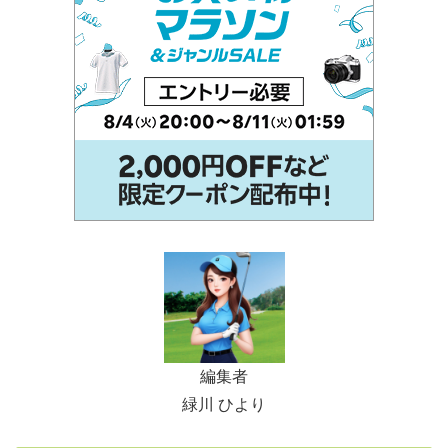
編集者
緑川 ひより