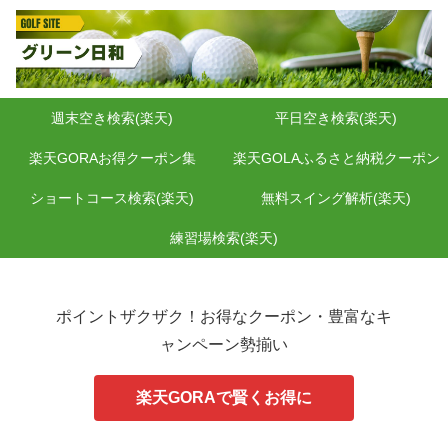
週末空き検索(楽天)
平日空き検索(楽天)
楽天GORAお得クーポン集
楽天GOLAふるさと納税クーポン
ショートコース検索(楽天)
無料スイング解析(楽天)
練習場検索(楽天)
ポイントザクザク！お得なクーポン・豊富なキ
ャンペーン勢揃い
楽天GORAで賢くお得に