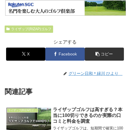
ライザップ(RIZAP)ゴルフ
シェアする
X
Facebook
コピー
グリーン日和＊緑川 ひより
関連記事
ライザップゴルフは高すぎる？本
ライザップ(RIZAP)ゴルフ
当に100切りできるのか実際の口
コミと料金を調査
ライザップゴルフは、短期間で確実に100