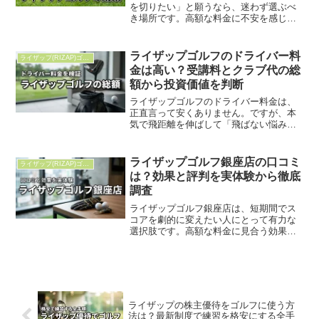
を切りたい」と願うなら、迷わず選ぶべ
き場所です。高額な料金に不安を感じる
かもしれませんが、それに見合う圧倒的
な環境と結果が付いてきます。ライザッ
プゴルフは高い？効果や口コミ要点2ヶ月
ライザップゴルフのドライバー料
ライザップ(RIZAP)ゴルフ
コースの料金は約3...
金は高い？受講料とクラブ代の総
額から投資価値を判断
ライザップゴルフのドライバー料金は、
正直言って安くありません。ですが、本
気で飛距離を伸ばして「飛ばない悩み」
を卒業したい人にとって、投資価値は非
常に高いです。気になる総額と要点を整
理しました。ライザップゴルフのドライ
ライザップゴルフ銀座店の口コミ
ライザップ(RIZAP)ゴルフ
バー料金は高い？受講料と...
は？効果と評判を実体験から徹底
調査
ライザップゴルフ銀座店は、短期間でス
コアを劇的に変えたい人にとって有力な
選択肢です。高額な料金に見合う効果が
出るのか気になりますよね。結論、徹底
的なデータ分析と専属コーチによるマン
ツーマン指導は、効率よく結果を出した
いビジネスマンに適してい...
ライザップの株主優待をゴルフに使う方
法は？最新制度で練習を格安にする全手