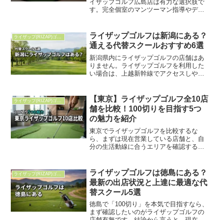
イザップゴルフ広島店は有力な選択肢で
す。完全個室のマンツーマン指導やデー
タ分析を受けられるため、自己流の練習
に限界を感じている方に向いています。
ライザップゴルフ広島店の要点広島店は
ライザップゴルフは新潟にある？
ライザップ(RIZAP)ゴルフ
広島市中区上八丁堀にある...
通える代替スクールおすすめ6選
新潟県内にライザップゴルフの店舗はあ
りません。ライザップゴルフを利用した
い場合は、上越新幹線でアクセスしやす
い大宮店を検討するか、新潟県内の代替
ゴルフスクールを選ぶのが現実的です。
短期間で100切りやベスト更新を本気で狙
【東京】ライザップゴルフ全10店
ライザップ(RIZAP)ゴルフ
うならライザップゴル...
舗を比較！100切りを目指す5つ
の魅力を紹介
東京でライザップゴルフを比較するな
ら、まずは現在営業している店舗と、自
分の生活動線に合うエリアを確認するこ
とが大切です。公式情報では、東京都内
のライザップゴルフは新宿南口・飯田
橋・六本木・三田・日本橋・銀座・立川
ライザップゴルフは徳島にある？
ライザップ(RIZAP)ゴルフ
の全7店舗です。どの店舗も完...
最新の出店状況と上達に最適な代
替スクール5選
徳島で「100切り」を本気で目指すなら、
まず確認したいのがライザップゴルフの
店舗有無です。結論から言うと、現在徳