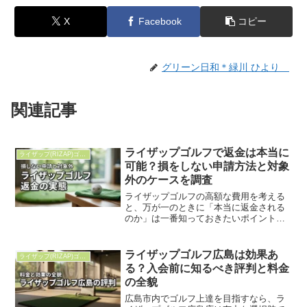
X
Facebook
コピー
グリーン日和＊緑川 ひより
関連記事
ライザップゴルフで返金は本当に
ライザップ(RIZAP)ゴルフ
可能？損をしない申請方法と対象
外のケースを調査
ライザップゴルフの高額な費用を考える
と、万が一のときに「本当に返金される
のか」は一番知っておきたいポイント。
結論、初回レッスンから30日以内であれ
ば、いかなる理由でも全額返金が可能で
す。ライザップゴルフの返金制度の要点
ライザップゴルフ広島は効果あ
ライザップ(RIZAP)ゴルフ
初回レッスンから30日...
る？入会前に知るべき評判と料金
の全貌
広島市内でゴルフ上達を目指すなら、ラ