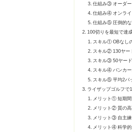
仕組み③ オーダ
仕組み④ オンラ
仕組み⑤ 圧倒的
100切りを最短で達
スキル① OBな
スキル② 130ヤ
スキル③ 50ヤー
スキル④ バンカ
スキル⑤ 平均2パ
ライザップゴルフで1
メリット① 短期
メリット② 質の
メリット③ 自主
メリット④ 科学