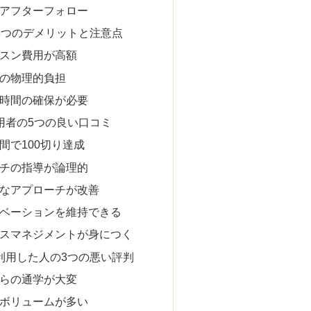
のアフターフォロー
3つのデメリットと注意点
ッスン費用が高額
学の物理的負担
習時間の確保が必要
用者の5つの良い口コミ
間で100切り達成
ーチの指導が論理的
手なアプローチが改善
チベーションを維持できる
ースマネジメントが身につく
利用した人の3つの悪い評判
からの通学が大変
のボリュームが多い