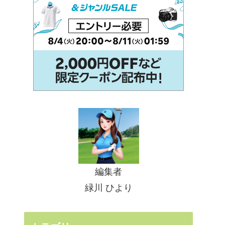
編集者
緑川 ひより