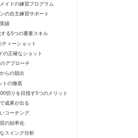
ーメイドの練習プログラム
インの自主練習サポート
な実績
成する5つの重要スキル
しのティーショット
ードの正確なショット
ドのアプローチ
ーからの脱出
ットの徹底
00切りを目指す5つのメリット
間で成果が出る
高いコーチング
練習の効率化
的なスイング分析