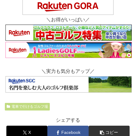
＼お得がいっぱい／
＼実力も気分もアップ／
電車で行けるゴルフ場
シェアする
X
Facebook
コピー