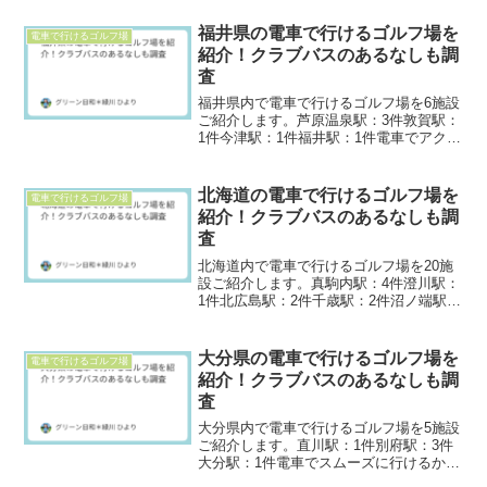
すさや最寄駅、シャトルバスの有無など
もあわせて見てみてください。このペー
福井県の電車で行けるゴルフ場を
電車で行けるゴルフ場
ジがとても探し...
紹介！クラブバスのあるなしも調
査
福井県内で電車で行けるゴルフ場を6施設
ご紹介します。芦原温泉駅：3件敦賀駅：
1件今津駅：1件福井駅：1件電車でアクセ
スしやすいゴルフ場については、最寄駅
や所要時間、シャトルバスの情報もぜひ
ご確認ください。このページがとても探
北海道の電車で行けるゴルフ場を
電車で行けるゴルフ場
しやすい！＞関東...
紹介！クラブバスのあるなしも調
査
北海道内で電車で行けるゴルフ場を20施
設ご紹介します。真駒内駅：4件澄川駅：
1件北広島駅：2件千歳駅：2件沼ノ端駅：
1件新千歳空港駅：7件由仁駅：1件手稲
駅：1件美唄駅：1件電車で行きやすいゴ
ルフ場を選ぶ際は、最寄駅や所要時間、
大分県の電車で行けるゴルフ場を
電車で行けるゴルフ場
シャトルバス...
紹介！クラブバスのあるなしも調
査
大分県内で電車で行けるゴルフ場を5施設
ご紹介します。直川駅：1件別府駅：3件
大分駅：1件電車でスムーズに行けるかど
うか、最寄駅や所要時間、シャトルバス