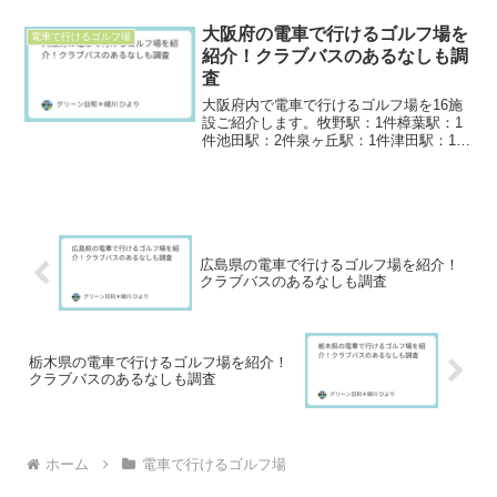
の有無を事前に確認しておくのがおすす
めです。このページがとても探しやす
大阪府の電車で行けるゴルフ場を
電車で行けるゴルフ場
い！＞関東エリアで電...
紹介！クラブバスのあるなしも調
査
大阪府内で電車で行けるゴルフ場を16施
設ご紹介します。牧野駅：1件樟葉駅：1
件池田駅：2件泉ヶ丘駅：1件津田駅：1件
生駒駅：1件茨木駅：2件和泉砂川駅：1件
高槻市駅：1件高槻駅：2件富田林駅：1件
みさき公園駅：1件新家駅：1件電車で行
きやす...
広島県の電車で行けるゴルフ場を紹介！
クラブバスのあるなしも調査
栃木県の電車で行けるゴルフ場を紹介！
クラブバスのあるなしも調査
ホーム
電車で行けるゴルフ場