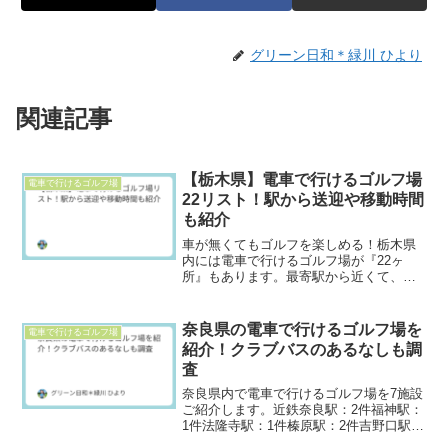
グリーン日和＊緑川 ひより
関連記事
【栃木県】電車で行けるゴルフ場
電車で行けるゴルフ場
22リスト！駅から送迎や移動時間
も紹介
車が無くてもゴルフを楽しめる！栃木県
内には電車で行けるゴルフ場が『22ヶ
所』もあります。最寄駅から近くて、ク
ラブバスが運行しているゴルフ場を中心
にご紹介します。栃木県内の電車で行け
るゴルフ場※各ゴルフ場名をクリックす
奈良県の電車で行けるゴルフ場を
電車で行けるゴルフ場
ると楽天GORAの施設詳...
紹介！クラブバスのあるなしも調
査
奈良県内で電車で行けるゴルフ場を7施設
ご紹介します。近鉄奈良駅：2件福神駅：
1件法隆寺駅：1件榛原駅：2件吉野口駅：
1件各ゴルフ場について、電車での行きや