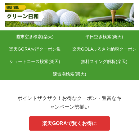
週末空き検索(楽天)
平日空き検索(楽天)
楽天GORAお得クーポン集
楽天GOLAふるさと納税クーポン
ショートコース検索(楽天)
無料スイング解析(楽天)
練習場検索(楽天)
ポイントザクザク！お得なクーポン・豊富なキ
ャンペーン勢揃い
楽天GORAで賢くお得に