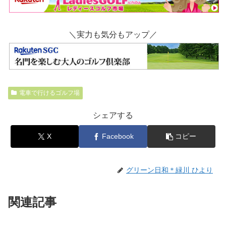
＼実力も気分もアップ／
電車で行けるゴルフ場
シェアする
X
Facebook
コピー
グリーン日和＊緑川 ひより
関連記事