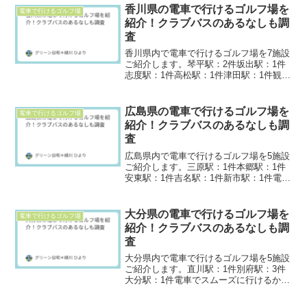
とても探しやすい！＞関東エリアで電車
香川県の電車で行けるゴルフ場を
電車で行けるゴルフ場
で行けるゴルフ場を地...
紹介！クラブバスのあるなしも調
査
香川県内で電車で行けるゴルフ場を7施設
ご紹介します。琴平駅：2件坂出駅：1件
志度駅：1件高松駅：1件津田駅：1件観音
寺駅：1件電車アクセスが便利なゴルフ場
について、最寄駅や移動時間、シャトル
バスの有無を確認してみてくださいね。
広島県の電車で行けるゴルフ場を
電車で行けるゴルフ場
このページがと...
紹介！クラブバスのあるなしも調
査
広島県内で電車で行けるゴルフ場を5施設
ご紹介します。三原駅：1件本郷駅：1件
安東駅：1件吉名駅：1件新市駅：1件電車
アクセスが便利なゴルフ場について、最
寄駅や移動時間、シャトルバスの有無を
確認してみてくださいね。このページが
大分県の電車で行けるゴルフ場を
電車で行けるゴルフ場
とても探しやすい...
紹介！クラブバスのあるなしも調
査
大分県内で電車で行けるゴルフ場を5施設
ご紹介します。直川駅：1件別府駅：3件
大分駅：1件電車でスムーズに行けるかど
うか、最寄駅や所要時間、シャトルバス
の有無を事前に確認しておくのがおすす