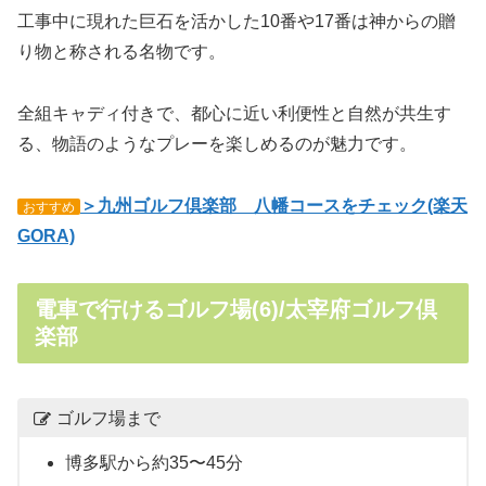
工事中に現れた巨石を活かした10番や17番は神からの贈
り物と称される名物です。
全組キャディ付きで、都心に近い利便性と自然が共生す
る、物語のようなプレーを楽しめるのが魅力です。
＞九州ゴルフ倶楽部 八幡コースをチェック(楽天
おすすめ
GORA)
電車で行けるゴルフ場(6)/太宰府ゴルフ倶
楽部
ゴルフ場まで
博多駅から約35〜45分