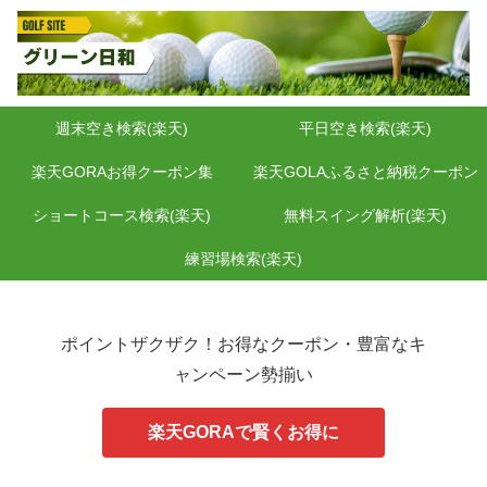
週末空き検索(楽天)
平日空き検索(楽天)
楽天GORAお得クーポン集
楽天GOLAふるさと納税クーポン
ショートコース検索(楽天)
無料スイング解析(楽天)
練習場検索(楽天)
ポイントザクザク！お得なクーポン・豊富なキ
ャンペーン勢揃い
楽天GORAで賢くお得に