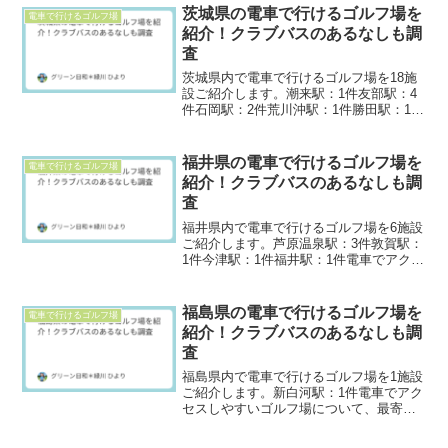
茨城県の電車で行けるゴルフ場を
電車で行けるゴルフ場
紹介！クラブバスのあるなしも調
査
茨城県内で電車で行けるゴルフ場を18施
設ご紹介します。潮来駅：1件友部駅：4
件石岡駅：2件荒川沖駅：1件勝田駅：1件
藤代駅：1件龍ケ崎市駅：1件つくば駅：1
件取手駅：1件万博記念公園駅：1件下総
神崎駅：2件神立駅：2件電車で行きやす
福井県の電車で行けるゴルフ場を
電車で行けるゴルフ場
い各ゴル...
紹介！クラブバスのあるなしも調
査
福井県内で電車で行けるゴルフ場を6施設
ご紹介します。芦原温泉駅：3件敦賀駅：
1件今津駅：1件福井駅：1件電車でアクセ
スしやすいゴルフ場については、最寄駅
や所要時間、シャトルバスの情報もぜひ
ご確認ください。このページがとても探
福島県の電車で行けるゴルフ場を
電車で行けるゴルフ場
しやすい！＞関東...
紹介！クラブバスのあるなしも調
査
福島県内で電車で行けるゴルフ場を1施設
ご紹介します。新白河駅：1件電車でアク
セスしやすいゴルフ場について、最寄駅
や所要時間、シャトルバスなどもぜひチ
ェックしてみてください。このページが