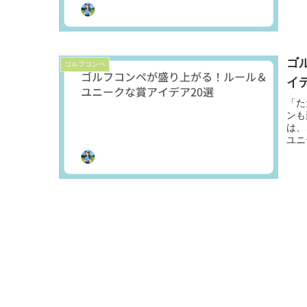
ゴ
ゴルフコンペ
イ
「た
ンも
は、
ユニ