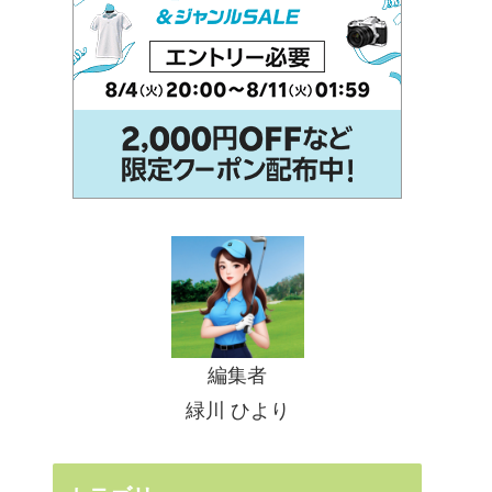
編集者
緑川 ひより